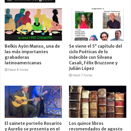
Belkis Ayón Manso, una de
Se viene el 5° capítulo del
las más importantes
ciclo Poéticas de lo
grabadoras
indecible con Silvana
latinoamericanas
Casali, Félix Bruzzone y
Julián López
Hace 6 horas
Hace 7 horas
El sainete porteño Rosarito
Los quince libros
y Aurelio se presenta en el
recomendados de agosto